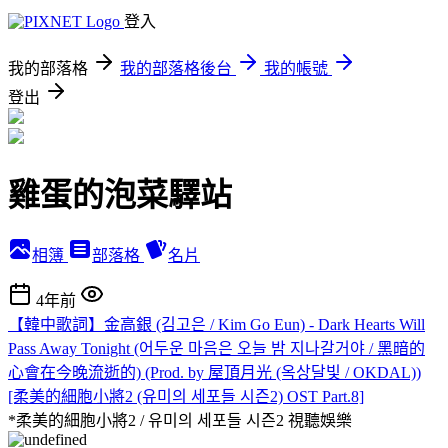
登入
我的部落格
我的部落格後台
我的帳號
登出
雞蛋的泡菜驛站
相簿
部落格
名片
4年前
【韓中歌詞】金高銀 (김고은 / Kim Go Eun) - Dark Hearts Will
Pass Away Tonight (어두운 마음은 오늘 밤 지나갈거야 / 黑暗的
心會在今晚流逝的) (Prod. by 屋頂月光 (옥상달빛 / OKDAL))
[柔美的細胞小將2 (유미의 세포들 시즌2) OST Part.8]
*柔美的細胞小將2 / 유미의 세포들 시즌2
視聽娛樂