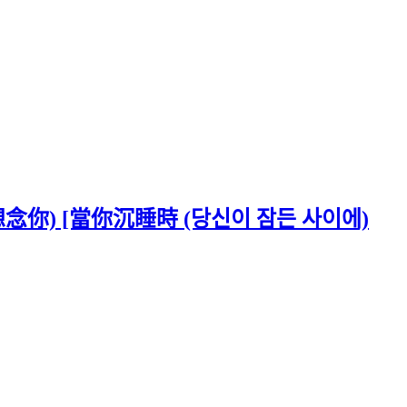
念 想念你) [當你沉睡時 (당신이 잠든 사이에)