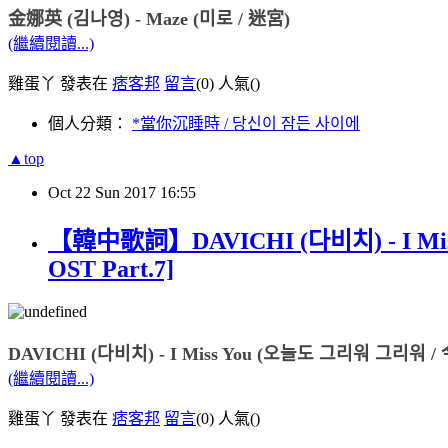
金娜英 (김나영) - Maze (미로 / 迷宮)
(繼續閱讀...)
雞蛋丫 發表在
痞客邦
留言
(0)
人氣(
)
個人分類：
*當你沉睡時 / 당신이 잠든 사이에
▲top
Oct
22
Sun
2017
16:55
【韓中歌詞】DAVICHI (다비치) - I 
OST Part.7]
DAVICHI (다비치) - I Miss You (오늘도 그리워 그리
(繼續閱讀...)
雞蛋丫 發表在
痞客邦
留言
(0)
人氣(
)