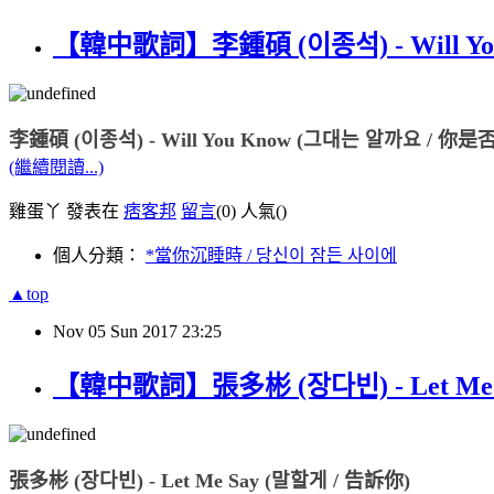
【韓中歌詞】李鍾碩 (이종석) - Will Yo
李鍾碩 (이종석) - Will You Know (그대는 알까요 / 你是
(繼續閱讀...)
雞蛋丫 發表在
痞客邦
留言
(0)
人氣(
)
個人分類：
*當你沉睡時 / 당신이 잠든 사이에
▲top
Nov
05
Sun
2017
23:25
【韓中歌詞】張多彬 (장다빈) - Let Me S
張多彬 (장다빈) - Let Me Say (말할게 / 告訴你)