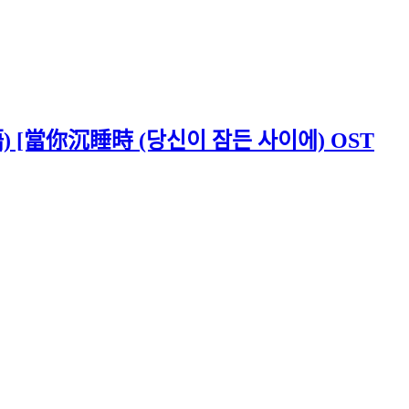
的話語) [當你沉睡時 (당신이 잠든 사이에) OST