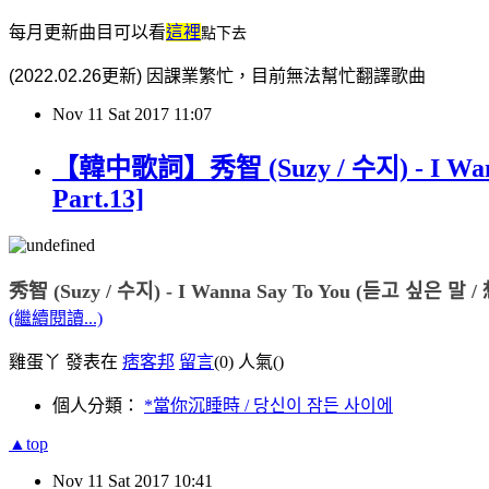
每月更新曲目可以看
這裡
點下去
(2022.02.26更新) 因課業繁忙，目前無法幫忙翻譯歌曲
Nov
11
Sat
2017
11:07
【韓中歌詞】秀智 (Suzy / 수지) - I W
Part.13]
秀智 (Suzy / 수지) - I Wanna Say To You (듣고 싶은 
(繼續閱讀...)
雞蛋丫 發表在
痞客邦
留言
(0)
人氣(
)
個人分類：
*當你沉睡時 / 당신이 잠든 사이에
▲top
Nov
11
Sat
2017
10:41