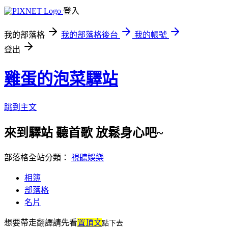
登入
我的部落格
我的部落格後台
我的帳號
登出
雞蛋的泡菜驛站
跳到主文
來到驛站 聽首歌 放鬆身心吧~
部落格全站分類：
視聽娛樂
相簿
部落格
名片
想要帶走翻譯
請先看
置頂文
點下去