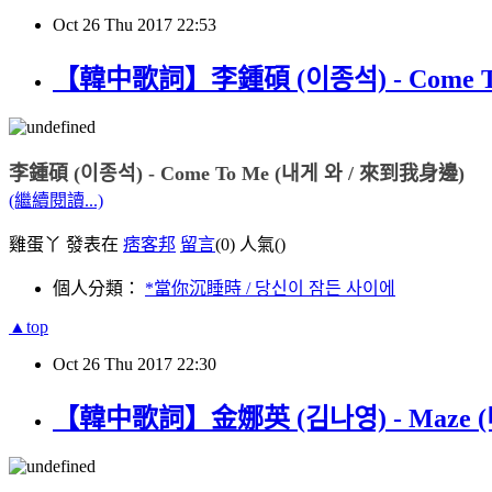
Oct
26
Thu
2017
22:53
【韓中歌詞】李鍾碩 (이종석) - Come To
李鍾碩 (이종석) - Come To Me (내게 와 / 來到我身邊)
(繼續閱讀...)
雞蛋丫 發表在
痞客邦
留言
(0)
人氣(
)
個人分類：
*當你沉睡時 / 당신이 잠든 사이에
▲top
Oct
26
Thu
2017
22:30
【韓中歌詞】金娜英 (김나영) - Maze (미