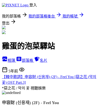
登入
我的部落格
我的部落格後台
我的帳號
登出
雞蛋的泡菜驛站
相簿
部落格
名片
5年前
【韓中歌詞】申容財 (신용재) (2F) - Feel You [惡之花 (악의
꽃) OST Part.3]
*惡之花 / 악의 꽃
視聽娛樂
申容財 (신용재) (2F) - Feel You