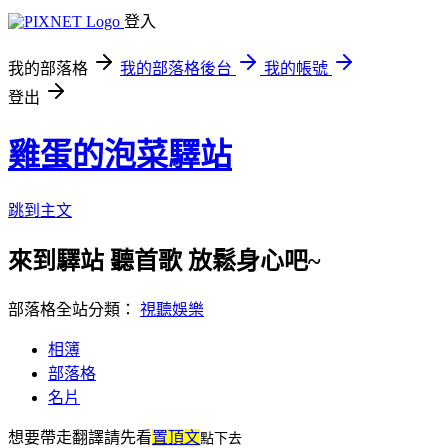
登入
我的部落格
我的部落格後台
我的帳號
登出
雞蛋的泡菜驛站
跳到主文
來到驛站 聽首歌 放鬆身心吧~
部落格全站分類：
視聽娛樂
相簿
部落格
名片
想要帶走翻譯
請先看
置頂文
點下去