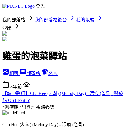
登入
我的部落格
我的部落格後台
我的帳號
登出
雞蛋的泡菜驛站
相簿
部落格
名片
8年前
【韓中歌詞】Cha Hee (차희) (Melody Day) - 污痕 (얼룩) (醫療
船 OST Part.5)
*醫療船 / 병원선
視聽娛樂
Cha Hee (차희) (Melody Day) - 污痕 (얼룩)