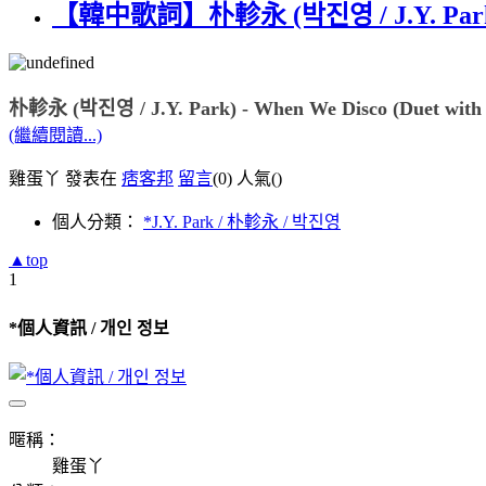
【韓中歌詞】朴軫永 (박진영 / J.Y. Park) - 
朴軫永 (박진영 / J.Y. Park) - When We Disco (Duet wi
(繼續閱讀...)
雞蛋丫 發表在
痞客邦
留言
(0)
人氣(
)
個人分類：
*J.Y. Park / 朴軫永 / 박진영
▲top
1
*個人資訊 / 개인 정보
暱稱：
雞蛋丫