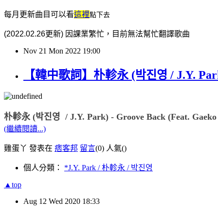
每月更新曲目可以看
這裡
點下去
(2022.02.26更新) 因課業繁忙，目前無法幫忙翻譯歌曲
Nov
21
Mon
2022
19:00
【韓中歌詞】朴軫永 (박진영 / J.Y. Park) - 
朴軫永 (박진영  / J.Y. Park) - Groove Back (Feat. Gaek
(繼續閱讀...)
雞蛋丫 發表在
痞客邦
留言
(0)
人氣(
)
個人分類：
*J.Y. Park / 朴軫永 / 박진영
▲top
Aug
12
Wed
2020
18:33