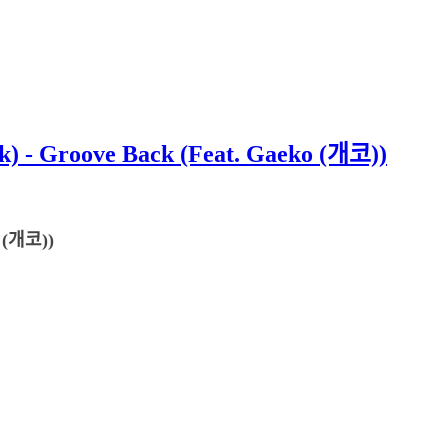
Groove Back (Feat. Gaeko (개코))
o (개코))