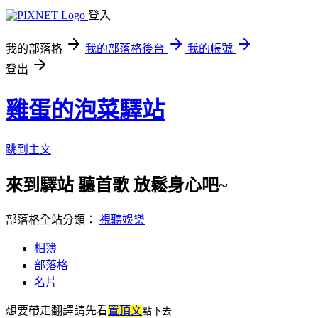
登入
我的部落格
我的部落格後台
我的帳號
登出
雞蛋的泡菜驛站
跳到主文
來到驛站 聽首歌 放鬆身心吧~
部落格全站分類：
視聽娛樂
相簿
部落格
名片
想要帶走翻譯
請先看
置頂文
點下去