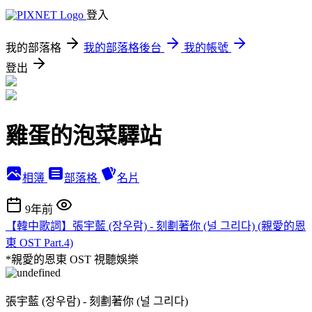
登入
我的部落格
我的部落格後台
我的帳號
登出
雞蛋的泡菜驛站
相簿
部落格
名片
9年前
【韓中歌詞】張宇藍 (장우람) - 刻劃著你 (널 그리다) (親愛的恩
東 OST Part.4)
*親愛的恩東 OST
視聽娛樂
張宇藍 (장우람) - 刻劃著你 (널 그리다)